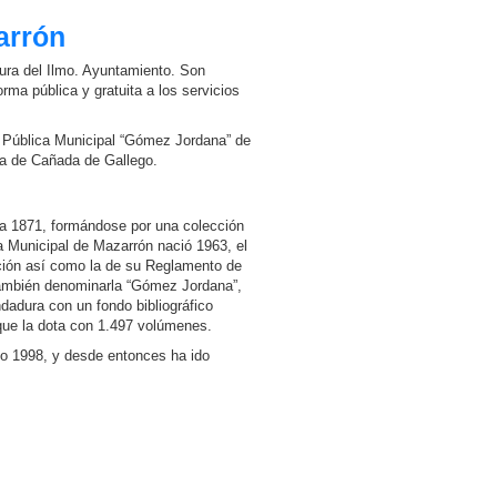
arrón
ura del Ilmo. Ayuntamiento. Son
ma pública y gratuita a los servicios
a Pública Municipal “Gómez Jordana” de
ra de Cañada de Gallego.
 a 1871, formándose por una colección
ca Municipal de Mazarrón nació 1963, el
ción así como la de su Reglamento de
también denominarla “Gómez Jordana”,
dadura con un fondo bibliográfico
que la dota con 1.497 volúmenes.
ño 1998, y desde entonces ha ido