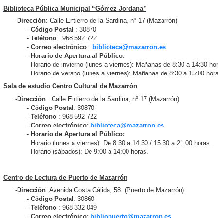
Biblioteca Pública Municipal “Gómez Jordana”
-
Dirección
: Calle Entierro de la Sardina, nº 17 (Mazarrón)
-
Código Postal
: 30870
-
Teléfono
: 968 592 722
-
Correo electrónico
:
biblioteca@mazarron.es
-
Horario de Apertura al Público:
Horario de invierno (lunes a viernes): Mañanas de 8:30 a 14:30 hor
Horario de verano (lunes a viernes): Mañanas de 8:30 a 15:00 hora
Sala de estudio Centro Cultural de Mazarrón
-
Dirección
: Calle Entierro de la Sardina, nº 17 (Mazarrón)
-
Código Postal
: 30870
-
Teléfono
: 968 592 722
-
Correo electrónico:
biblioteca@mazarron.es
-
Horario de Apertura al Público:
Horario (lunes a viernes): De 8:30 a 14:30 / 15:30 a 21:00 horas.
Horario (sábados): De 9:00 a 14:00 horas.
Centro de Lectura de Puerto de Mazarrón
-
Dirección
: Avenida Costa Cálida, 58. (Puerto de Mazarrón)
-
Código Postal
: 30860
-
Teléfono
: 968 332 049
-
Correo electrónico:
bibliopuerto@mazarron.es