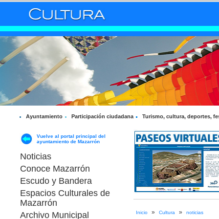
Ayuntamiento
Participación ciudadana
Turismo, cultura, deportes, fe
Vuelve al portal principal del
ayuntamiento de Mazarrón
Noticias
Conoce Mazarrón
Escudo y Bandera
Espacios Culturales de
Mazarrón
»
»
Inicio
Cultura
noticias
Archivo Municipal