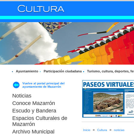
Ayuntamiento
Participación ciudadana
Turismo, cultura, deportes, fe
Vuelve al portal principal del
ayuntamiento de Mazarrón
Noticias
Conoce Mazarrón
Escudo y Bandera
Espacios Culturales de
Mazarrón
»
»
Inicio
Cultura
noticias
Archivo Municipal