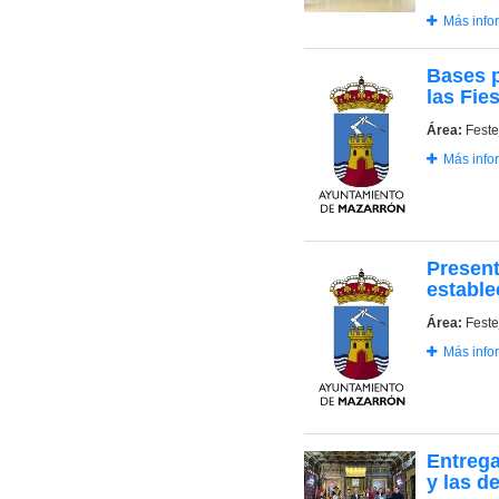
Más info
Bases p
las Fie
Área:
Feste
Más info
Present
estable
Área:
Feste
Más info
Entrega
y las d