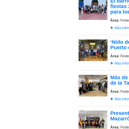
El barr
fiestas
para to
Área:
Feste
Más info
‘Nido d
Puerto 
Área:
Feste
Más info
Más de 
de la T
Área:
Feste
Más info
Present
Mazarr
Área:
Feste