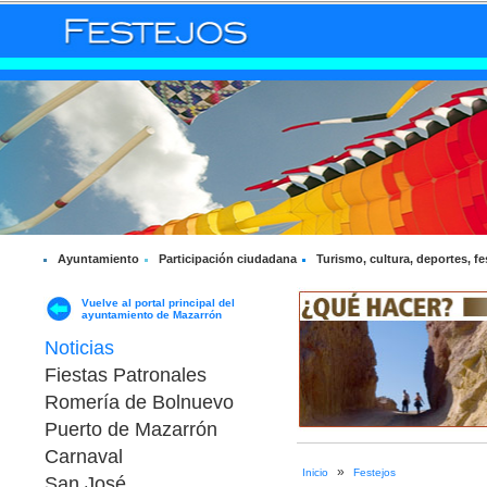
Ayuntamiento
Participación ciudadana
Turismo, cultura, deportes, fe
Vuelve al portal principal del
ayuntamiento de Mazarrón
Noticias
Fiestas Patronales
Romería de Bolnuevo
Puerto de Mazarrón
Carnaval
»
Inicio
Festejos
San José