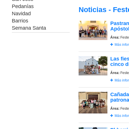
Pedanías
Noticias - Fest
Navidad
Barrios
Pastran
Semana Santa
Apóstol 
Área:
Feste
Más info
Las fie
cinco d
Área:
Feste
Más info
Cañada 
patrona
Área:
Feste
Más info