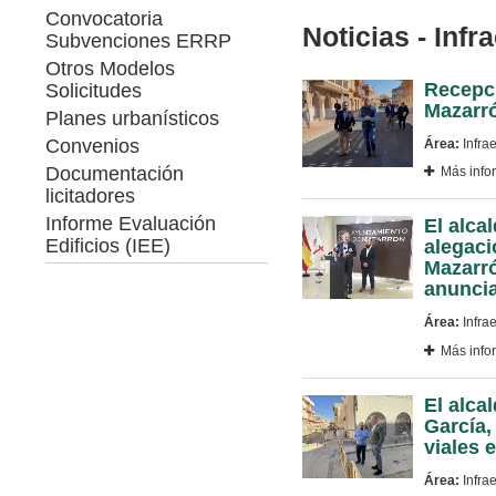
Convocatoria
Noticias - Inf
Subvenciones ERRP
Otros Modelos
Recepci
Solicitudes
Mazarr
Planes urbanísticos
Convenios
Área:
Infrae
Documentación
Más info
licitadores
Informe Evaluación
El alca
Edificios (IEE)
alegaci
Mazarró
anunci
Área:
Infrae
Más info
El alca
García,
viales e
Área:
Infrae