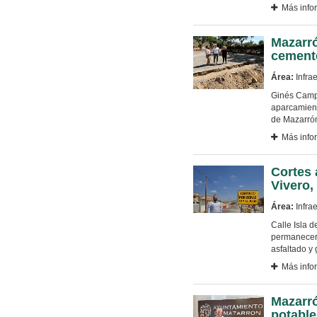
Más info
Mazarró
cemente
Área:
Infrae
Ginés Campil
aparcamient
de Mazarró
Más info
Cortes 
Vivero,
Área:
Infrae
Calle Isla d
permanecerán
asfaltado y
Más info
Mazarró
potable