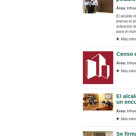
Área:
Infrae
El alcalde 
prensa el p
actuación d
para el muni
Más info
Censo d
Área:
Infrae
Más info
El alca
un encu
Área:
Infrae
Más info
Se firm